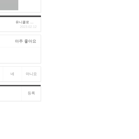
유니클로 구****
2023.02.12
아주 좋아요
네
아니요
등록