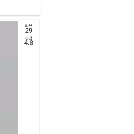
리뷰
29
평점
4.8