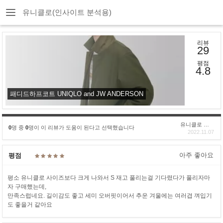
유니클로(인사이트 분석용)
리뷰
29
평점
4.8
패디드하프코트 UNIQLO and JW ANDERSON
유니클로 구****
0
명 중
0
명이 이 리뷰가 도움이 된다고 선택했습니다
2022.11.07
아주 좋아요
평점
평소 유니클로 사이즈보다 크게 나와서 S 재고 풀리는걸 기다렸다가 풀리자마
자 구매했는데,
만족스럽네요. 길이감도 좋고 세미 오버핏이어서 추운 겨울에는 여러겹 껴입기
도 좋을거 같아요