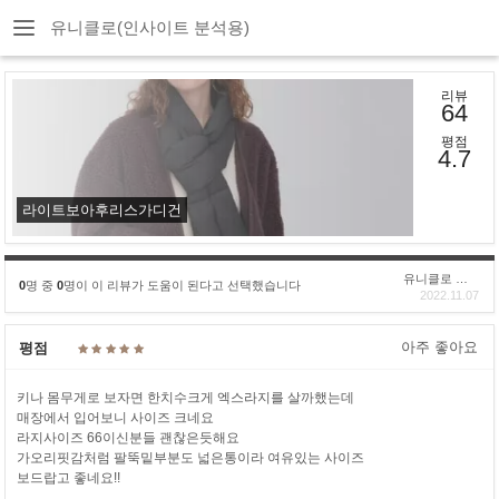
유니클로(인사이트 분석용)
리뷰
64
평점
4.7
라이트보아후리스가디건
유니클로 구****
0
명 중
0
명이 이 리뷰가 도움이 된다고 선택했습니다
2022.11.07
아주 좋아요
평점
키나 몸무게로 보자면 한치수크게 엑스라지를 살까했는데
매장에서 입어보니 사이즈 크네요
라지사이즈 66이신분들 괜찮은듯해요
가오리핏감처럼 팔뚝밑부분도 넓은통이라 여유있는 사이즈
보드랍고 좋네요!!