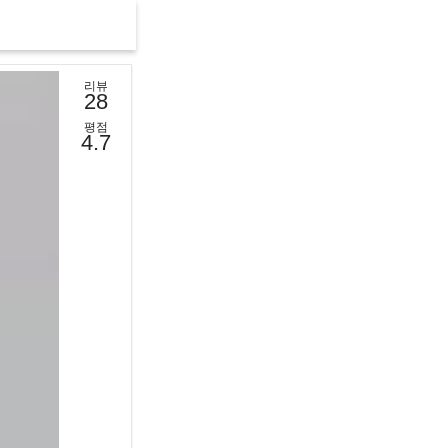
리뷰
28
평점
4.7