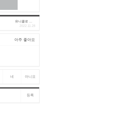
유니클로 구****
2022.11.28
아주 좋아요
네
아니요
등록