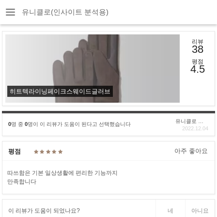
유니클로(인사이트 분석용)
리뷰
38
평점
4.5
히트텍라이닝페이크스웨이드글러브
유니클로 구****
0
명 중
0
명이 이 리뷰가 도움이 된다고 선택했습니다
2022.12.04
아주 좋아요
평점
따쓰함은 기본 일상생활에 편리한 기능까지
만족합니다
이 리뷰가 도움이 되었나요?
네
아니요