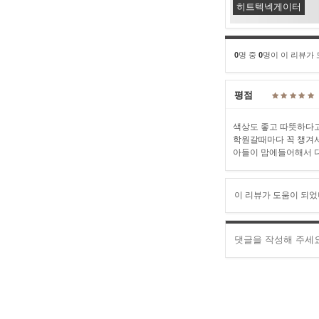
히트텍넥게이터
0
명 중
0
명이 이 리뷰가
평점
색상도 좋고 따뜻하다
학원갈때마다 꼭 챙겨
아들이 맘에들어해서 
이 리뷰가 도움이 되었