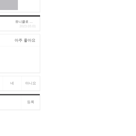
유니클로 구****
2023.03.01
아주 좋아요
네
아니요
등록