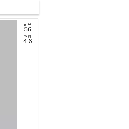
리뷰
56
평점
4.6