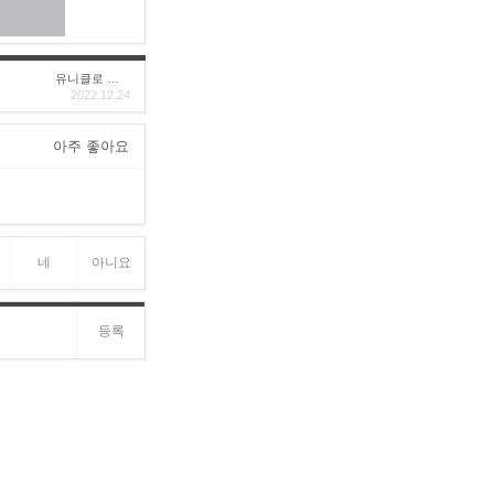
유니클로 구****
2022.12.24
아주 좋아요
네
아니요
등록