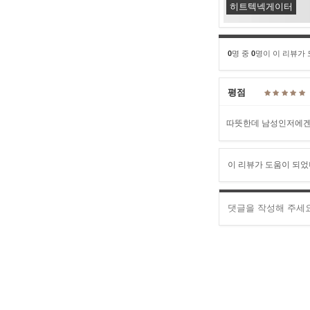
히트텍넥게이터
0
명 중
0
명이 이 리뷰가
평점
따뜻한데 남성인저에겐
이 리뷰가 도움이 되었