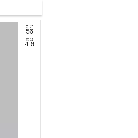
리뷰
56
평점
4.6