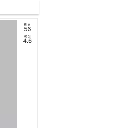
리뷰
56
평점
4.6