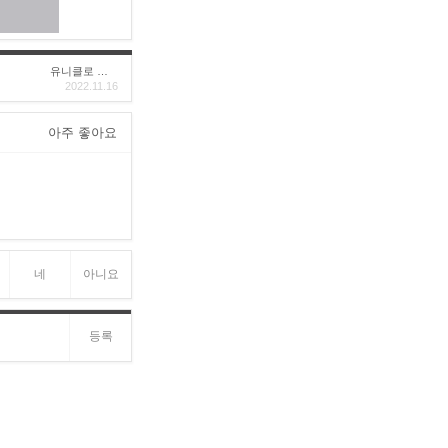
유니클로 구****
2022.11.16
아주 좋아요
네
아니요
등록