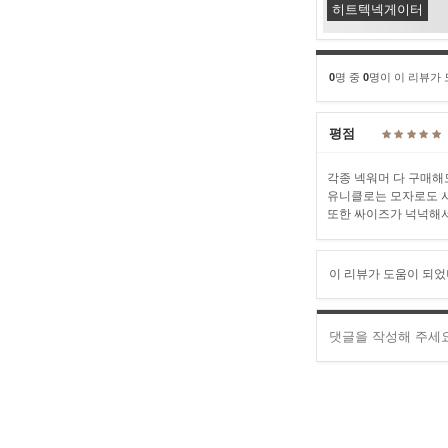
히트텍넥게이터
0
명 중
0
명이 이 리뷰가
평점
각종 넥워머 다 구매해
유니클로는 모자로도 
또한 싸이즈가 넉넉해서
이 리뷰가 도움이 되었