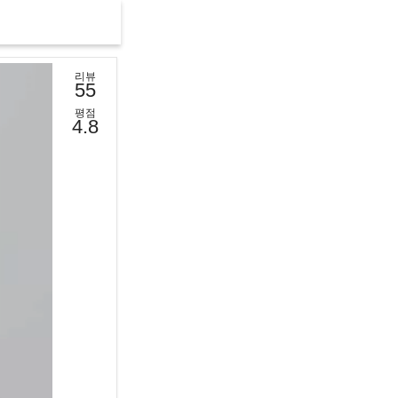
리뷰
55
평점
4.8