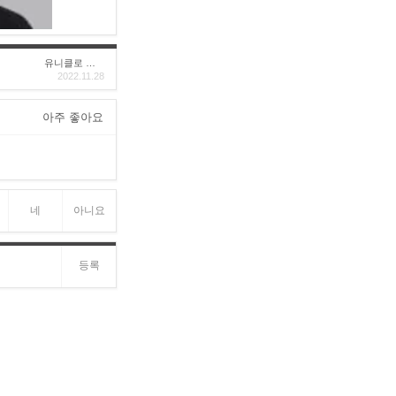
유니클로 구****
2022.11.28
아주 좋아요
네
아니요
등록