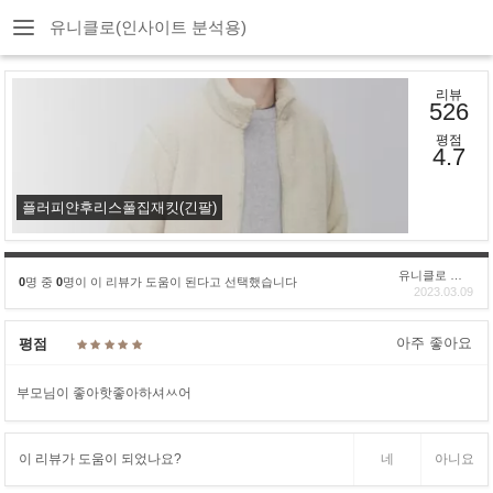
유니클로(인사이트 분석용)
리뷰
526
평점
4.7
플러피얀후리스풀집재킷(긴팔)
유니클로 구****
0
명 중
0
명이 이 리뷰가 도움이 된다고 선택했습니다
2023.03.09
아주 좋아요
평점
부모님이 좋아핫좋아하셔ㅆ어
이 리뷰가 도움이 되었나요?
네
아니요