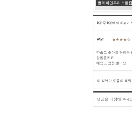
플러피얀후리스풀집
0
명 중
0
명이 이 리뷰가
평점
따숩고 좋아요 단점은
잘입을께요
배송도 엄청 빨라요
이 리뷰가 도움이 되었