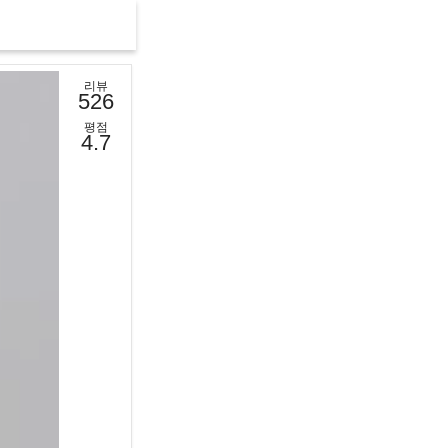
리뷰
526
평점
4.7