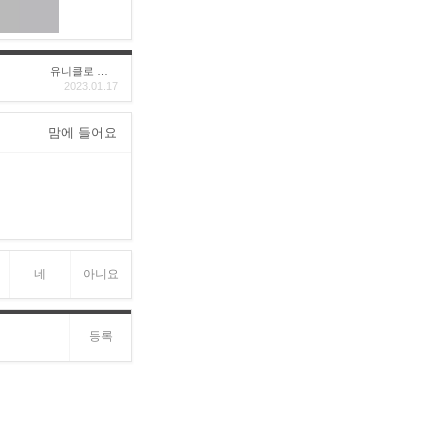
유니클로 구****
2023.01.17
맘에 들어요
네
아니요
등록