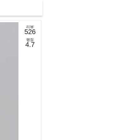
리뷰
526
평점
4.7