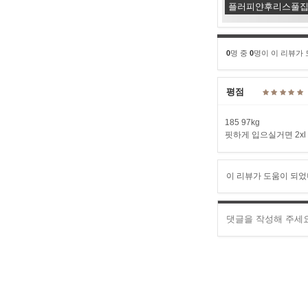
플러피얀후리스풀집
0
명 중
0
명이 이 리뷰가
평점
185 97kg
핏하게 입으실거면 2xl
이 리뷰가 도움이 되었