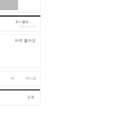
유니클로 구****
2022.12.02
아주 좋아요
네
아니요
등록