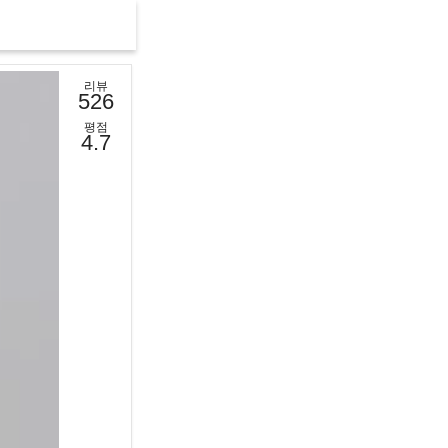
리뷰
526
평점
4.7