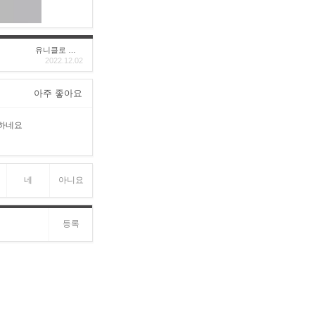
유니클로 구****
2022.12.02
아주 좋아요
 하네요
네
아니요
등록