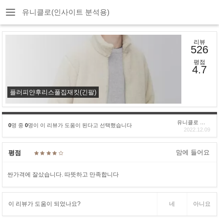
유니클로(인사이트 분석용)
리뷰
526
평점
4.7
플러피얀후리스풀집재킷(긴팔)
유니클로 구****
0
명 중
0
명이 이 리뷰가 도움이 된다고 선택했습니다
2022.12.09
맘에 들어요
평점
싼가격에 잘샀습니다. 따뜻하고 만족합니다
이 리뷰가 도움이 되었나요?
네
아니요