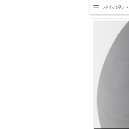
커버낫(무신사