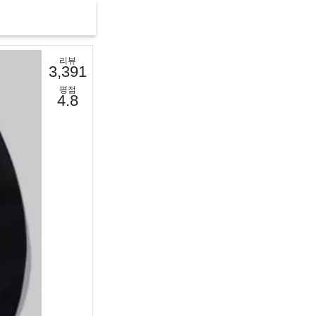
리뷰
3,391
평점
4.8