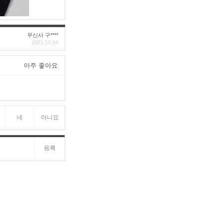
무신사 구****
2021.10.04
아주 좋아요
네
아니요
등록