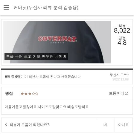
커버낫(무신사 리뷰 분석 검증용)
리뷰
8,022
평점
4.8
부클 쿠퍼 로고 기모 맨투맨 네이비
무신사 구****
0
명 중
0
명이 이 리뷰가 도움이 된다고 선택했습니다
2022.12.09
보통이에요
평점
마음에들고괜찮아요 사이즈도잘맞고요 배송도빨라요
이 리뷰가 도움이 되었나요?
네
아니요