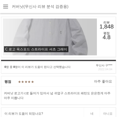
커버낫(무신사 리뷰 분석 검증용)
리뷰
1,848
평점
4.8
C 로고 옥스포드 스트라이프 셔츠 그레이
무신사 구****
0
명 중
0
명이 이 리뷰가 도움이 된다고 선택했습니다
2022.04.04
아주 좋아요
평점
커버낫 로고가 c로 들어가 있어서 넘 귀엽구 스트라이프 패턴도 은은한게 아주
아주 이쁩니다
이 리뷰가 도움이 되었나요?
네
아니요