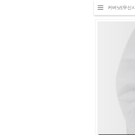
커버낫(무신사