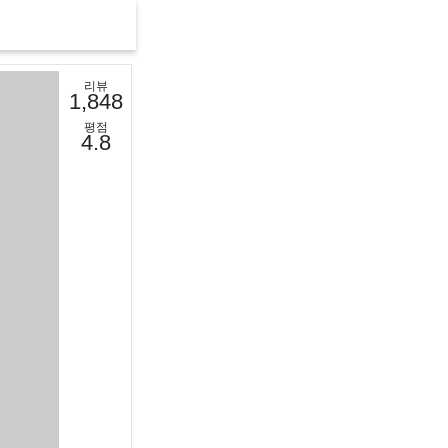
리뷰
1,848
평점
4.8