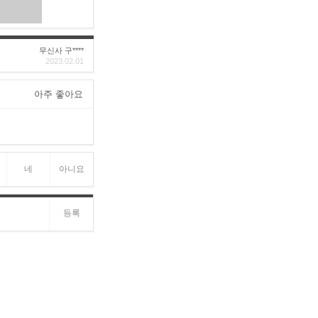
무신사 구****
2023.02.01
아주 좋아요
네
아니요
등록