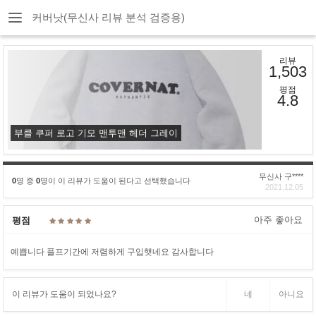
커버낫(무신사 리뷰 분석 검증용)
리뷰
1,503
평점
4.8
부클 쿠퍼 로고 기모 맨투맨 헤더 그레이
무신사 구****
0
명 중
0
명이 이 리뷰가 도움이 된다고 선택했습니다
2021.12.05
아주 좋아요
평점
예쁩니다 플프기간에 저렴하게 구입햇네요 감사합니다
이 리뷰가 도움이 되었나요?
네
아니요