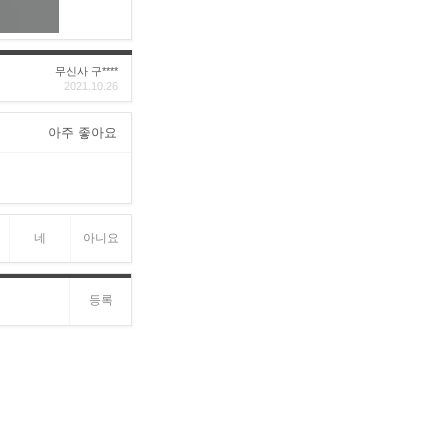
무신사 구****
2021.10.26
아주 좋아요
네
아니요
등록