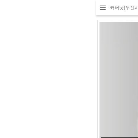
커버낫(무신사