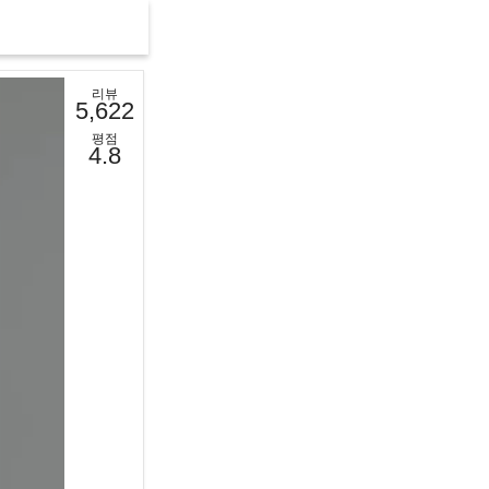
리뷰
5,622
평점
4.8