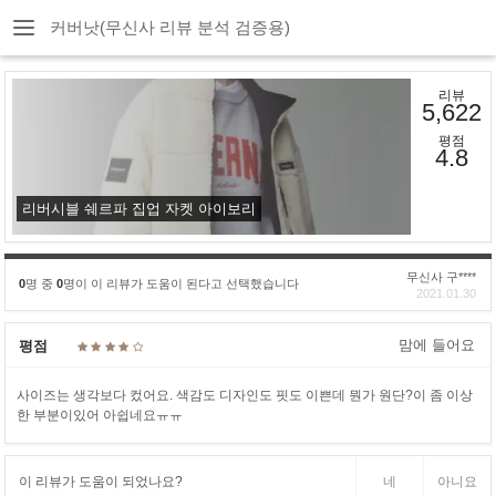
커버낫(무신사 리뷰 분석 검증용)
리뷰
5,622
평점
4.8
리버시블 쉐르파 집업 자켓 아이보리
무신사 구****
0
명 중
0
명이 이 리뷰가 도움이 된다고 선택했습니다
2021.01.30
맘에 들어요
평점
사이즈는 생각보다 컸어요. 색감도 디자인도 핏도 이쁜데 뭔가 원단?이 좀 이상
한 부분이있어 아쉽네요ㅠㅠ
이 리뷰가 도움이 되었나요?
네
아니요