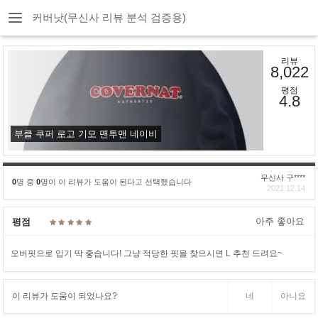
커버낫(무신사 리뷰 분석 검증용)
리뷰
8,022
평점
4.8
부클 쿠퍼 로고 기모 맨투맨 네이비
무신사 구****
0
명 중
0
명이 이 리뷰가 도움이 된다고 선택했습니다
2021.12.14
아주 좋아요
평점
오버핏으로 입기 딱 좋습니다! 그냥 적당한 핏을 찾으시면 L 추천 드려요~
이 리뷰가 도움이 되었나요?
네
아니요