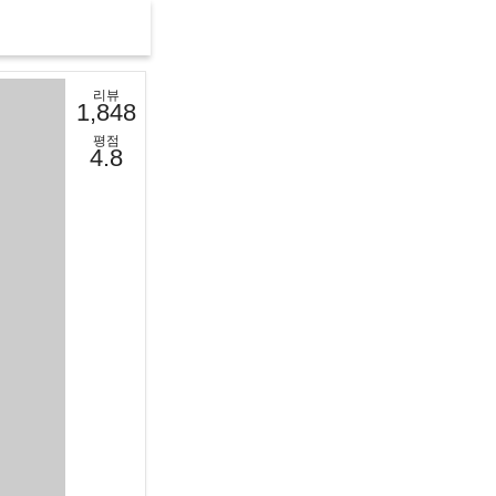
리뷰
1,848
평점
4.8