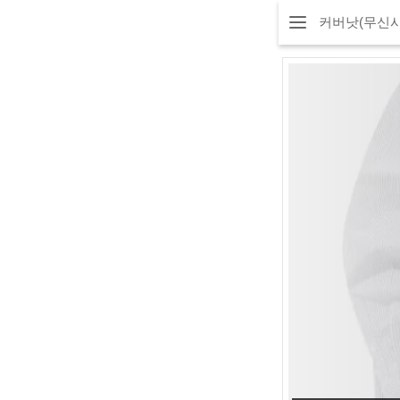
커버낫(무신사