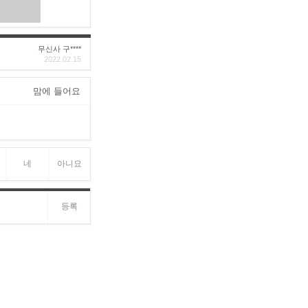
무신사 구****
2022.02.15
맘에 들어요
네
아니요
등록