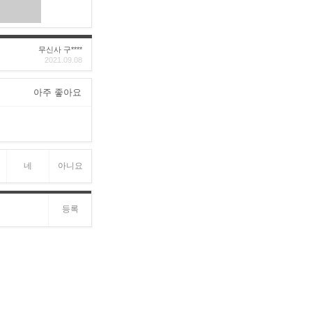
무신사 구****
2021.09.08
아주 좋아요
네
아니요
등록