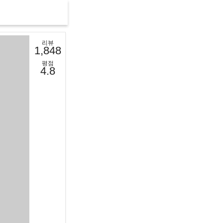
리뷰
1,848
평점
4.8