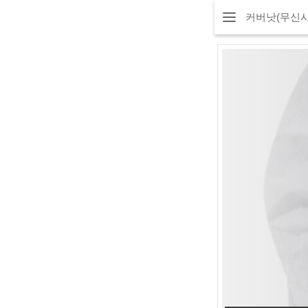
커버낫(무신사