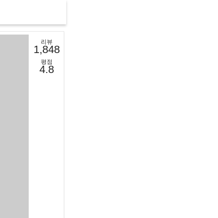
리뷰
1,848
평점
4.8