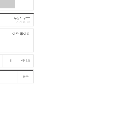
무신사 구****
2021.02.03
아주 좋아요
네
아니요
등록