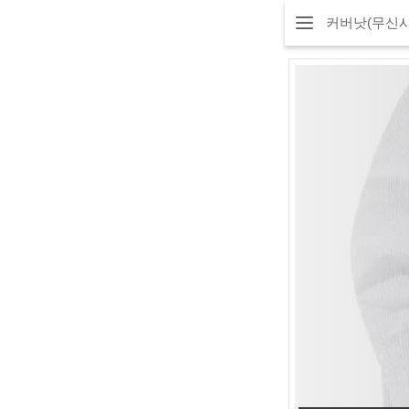
커버낫(무신사