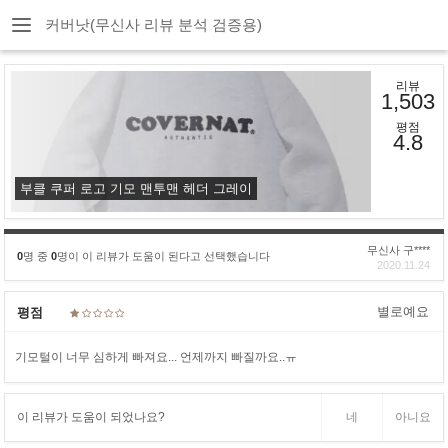
커버낫(무신사 리뷰 분석 검증용)
리뷰
1,503
평점
4.8
부클 쿠퍼 로고 기모 맨투맨 헤더 그레이
무신사 구****
0
명 중
0
명이 이 리뷰가 도움이 된다고 선택했습니다
2020.11.24
별로예요
평점
기모털이 너무 심하게 빠져요... 언제까지 빠질까요..ㅠ
이 리뷰가 도움이 되었나요?
네
아니요