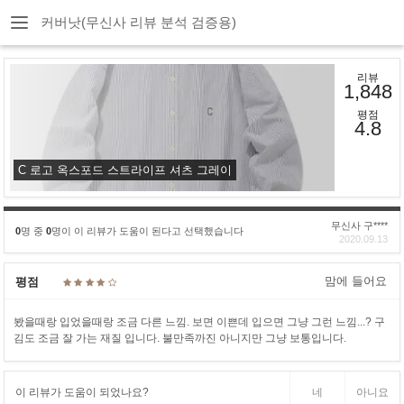
커버낫(무신사 리뷰 분석 검증용)
리뷰
1,848
평점
4.8
C 로고 옥스포드 스트라이프 셔츠 그레이
무신사 구****
0
명 중
0
명이 이 리뷰가 도움이 된다고 선택했습니다
2020.09.13
맘에 들어요
평점
봤을때랑 입었을때랑 조금 다른 느낌. 보면 이쁜데 입으면 그냥 그런 느낌...? 구
김도 조금 잘 가는 재질 입니다. 불만족까진 아니지만 그냥 보통입니다.
이 리뷰가 도움이 되었나요?
네
아니요