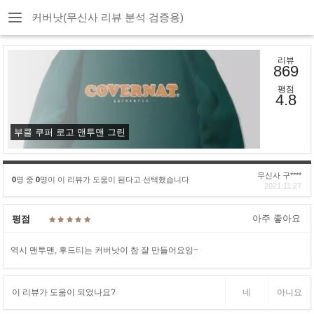
커버낫(무신사 리뷰 분석 검증용)
리뷰
869
평점
4.8
부클 쿠퍼 로고 맨투맨 그린
무신사 구****
0
명 중
0
명이 이 리뷰가 도움이 된다고 선택했습니다
2021.11.27
아주 좋아요
평점
역시 맨투맨, 후드티는 커버낫이 참 잘 만들어요잉~
이 리뷰가 도움이 되었나요?
네
아니요