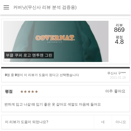
커버낫(무신사 리뷰 분석 검증용)
리뷰
869
평점
4.8
부클 쿠퍼 로고 맨투맨 그린
무신사 구****
0
명 중
0
명이 이 리뷰가 도움이 된다고 선택했습니다
2021.01.18
아주 좋아요
평점
편하게 입고 나갈 때 입기 좋은 옷 같아요 색깔도 마음에 들어요
이 리뷰가 도움이 되었나요?
네
아니요