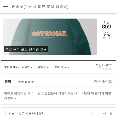
커버낫(무신사 리뷰 분석 검증용)
리뷰
869
평점
4.8
부클 쿠퍼 로고 맨투맨 그린
무신사 구****
0
명 중
0
명이 이 리뷰가 도움이 된다고 선택했습니다
2022.02.07
아주 좋아요
평점
이쁘고 귀엽네요. 네이비랑 고민했는데 개인적으로 네이비보다 이 컬러가 이쁜
거같아요
이 리뷰가 도움이 되었나요?
네
아니요