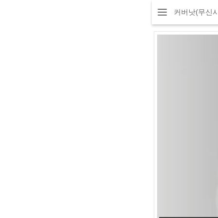
커버낫(무신사