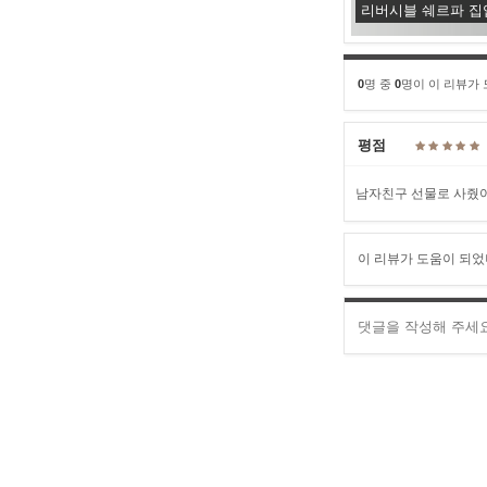
리버시블 쉐르파 집
0
명 중
0
명이 이 리뷰가
평점
남자친구 선물로 사줬어
이 리뷰가 도움이 되었