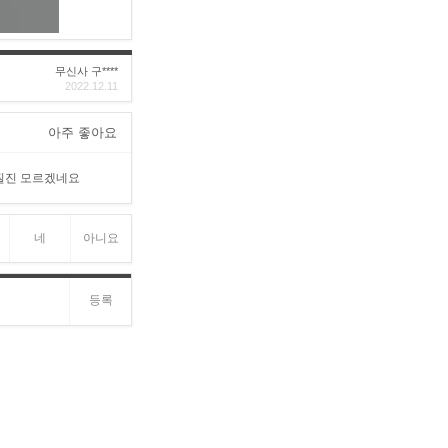
무신사 구****
2022.12.11
아주 좋아요
아질진 모르겠네요
네
아니요
등록