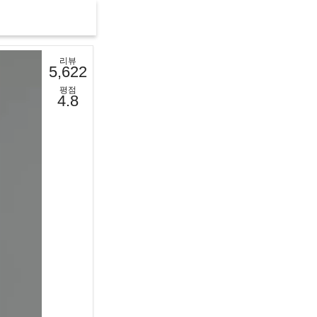
리뷰
5,622
평점
4.8