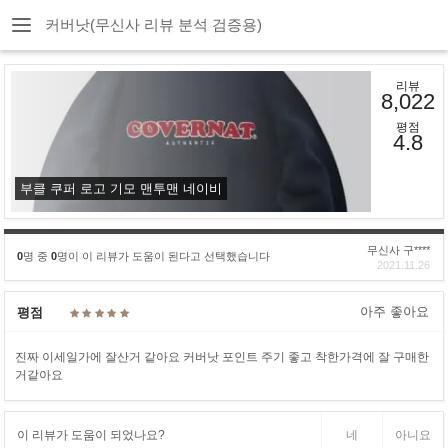
커버낫(무신사 리뷰 분석 검증용)
리뷰
8,022
평점
4.8
부클 쿠퍼 로고 기모 맨투맨 네이비
무신사 구****
0
명 중
0
명이 이 리뷰가 도움이 된다고 선택했습니다
2021.11.26
아주 좋아요
평점
진짜 이세일가에 잘산거 같아요 커버낫 포인트 주기 좋고 착한가격에 잘 구매한
거같아요
이 리뷰가 도움이 되었나요?
네
아니요