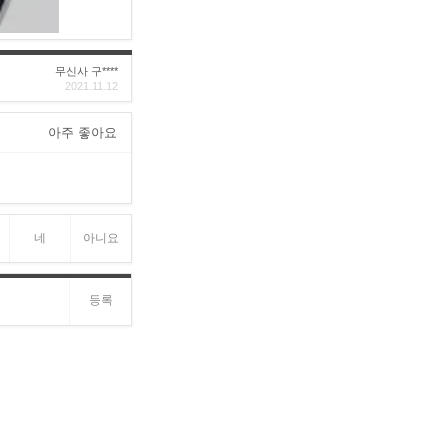
무신사 구****
2021.11.12
아주 좋아요
네
아니요
등록