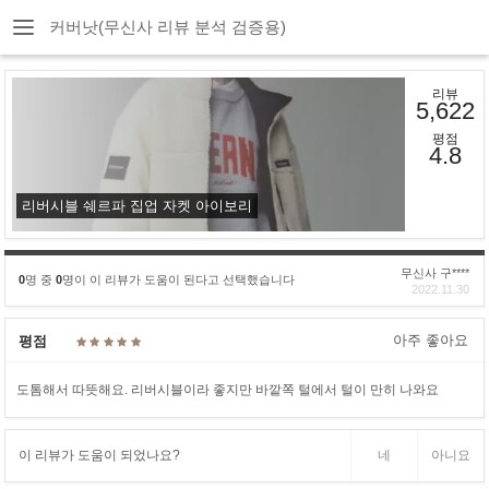
커버낫(무신사 리뷰 분석 검증용)
리뷰
5,622
평점
4.8
리버시블 쉐르파 집업 자켓 아이보리
무신사 구****
0
명 중
0
명이 이 리뷰가 도움이 된다고 선택했습니다
2022.11.30
아주 좋아요
평점
도톰해서 따뜻해요. 리버시블이라 좋지만 바깥쪽 털에서 털이 만히 나와요
이 리뷰가 도움이 되었나요?
네
아니요