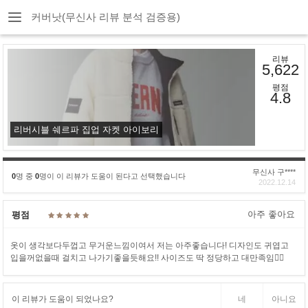
커버낫(무신사 리뷰 분석 검증용)
리뷰
5,622
평점
4.8
리버시블 쉐르파 집업 자켓 아이보리
무신사 구****
0
명 중
0
명이 이 리뷰가 도움이 된다고 선택했습니다
2022.12.14
아주 좋아요
평점
옷이 생각보다두껍고 무거운느낌이여서 저는 아주좋습니다! 디자인도 귀엽고
입을꺼없을때 걸치고 나가기좋을듯해요!! 사이즈도 딱 정당하고 대만족임👍🏻
이 리뷰가 도움이 되었나요?
네
아니요