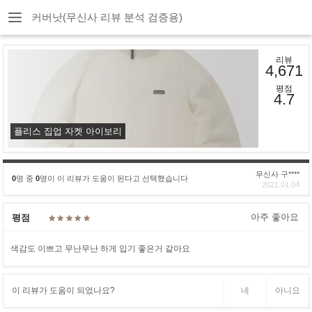
커버낫(무신사 리뷰 분석 검증용)
리뷰
4,671
평점
4.7
플리스 집업 자켓 아이보리
무신사 구****
0
명 중
0
명이 이 리뷰가 도움이 된다고 선택했습니다
2021.01.04
아주 좋아요
평점
색감도 이쁘고 무난무난 하게 입기 좋은거 같아요
이 리뷰가 도움이 되었나요?
네
아니요