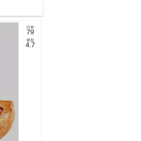
리뷰
79
평점
4.7