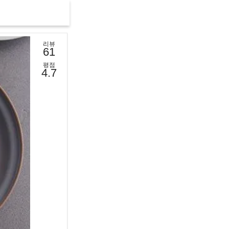
리뷰
61
평점
4.7