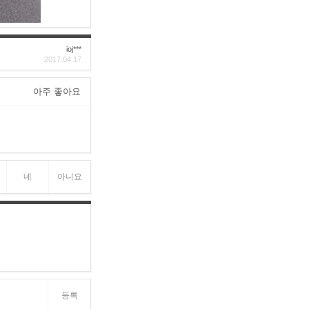
ioj***
2017.04.17
아주 좋아요
네
아니요
등록