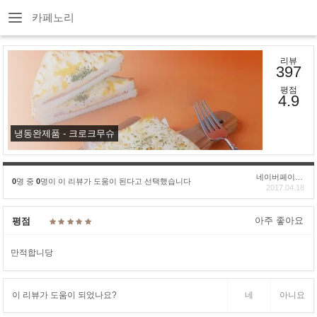
카페노리
리뷰
397
평점
4.9
냉동완제품 - 크로크무슈
네이버페이후기
0
명 중
0
명이 이 리뷰가 도움이 된다고 선택했습니다
2017.04.18
아주 좋아요
평점
만적합니당
이 리뷰가 도움이 되었나요?
네
아니요