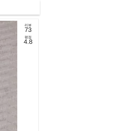
리뷰
73
평점
4.8