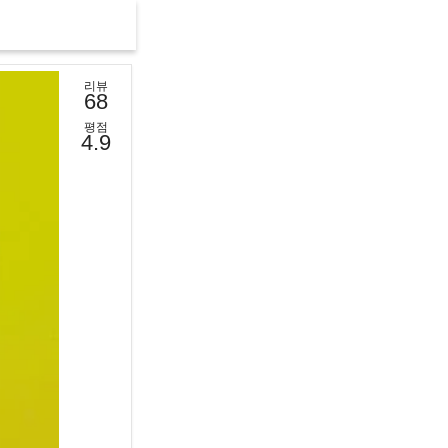
리뷰
68
평점
4.9