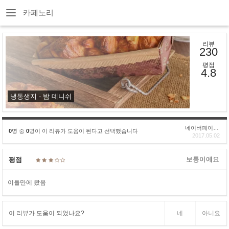
카페노리
리뷰
230
평점
4.8
냉동생지 - 밤 데니쉬
네이버페이후기
0
명 중
0
명이 이 리뷰가 도움이 된다고 선택했습니다
2017.05.02
보통이에요
평점
이틀만에 왔음
이 리뷰가 도움이 되었나요?
네
아니요