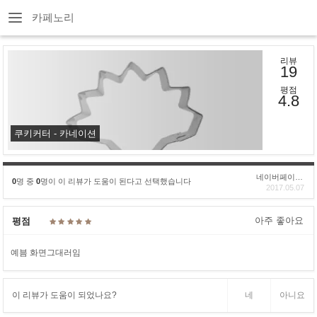
카페노리
리뷰
19
평점
4.8
쿠키커터 - 카네이션
네이버페이후기
0
명 중
0
명이 이 리뷰가 도움이 된다고 선택했습니다
2017.05.07
아주 좋아요
평점
예븜 화면그대러임
이 리뷰가 도움이 되었나요?
네
아니요