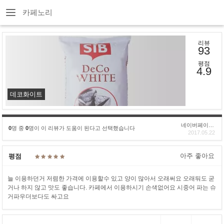
카페노리
리뷰
93
평점
4.9
데코화이트
네이버페이후기
0
명 중
0
명이 이 리뷰가 도움이 된다고 선택했습니다
2017.05.22
아주 좋아요
평점
늘 이용하던거 저렴한 가격에 이용할수 있고 양이 많아서 오래써요 오래둬도 굳
거나 하지 않고 맛도 좋습니다. 카페에서 이용하시기 손색없어요 시중어 파는 슈
거파우더보다도 싸고요