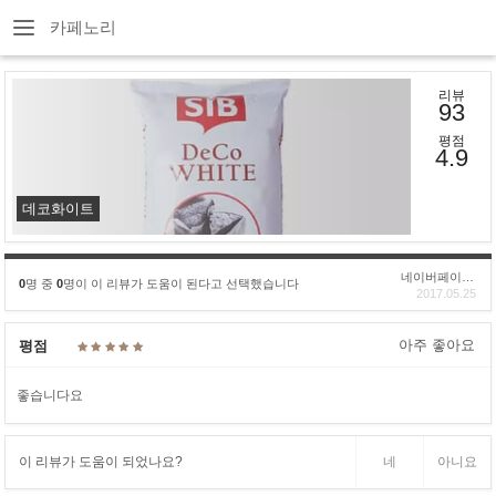
카페노리
리뷰
93
평점
4.9
데코화이트
네이버페이후기
0
명 중
0
명이 이 리뷰가 도움이 된다고 선택했습니다
2017.05.25
아주 좋아요
평점
좋습니다요
이 리뷰가 도움이 되었나요?
네
아니요