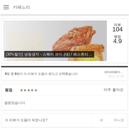
카페노리
리뷰
104
평점
4.9
[30%할인] 냉동생지 - 스퀘어 파이 (대) / 페스츄리 시트
네이버페이후기
0
명 중
0
명이 이 리뷰가 도움이 된다고 선택했습니다
2017.05.26
아주 좋아요
평점
잘받았습니다
이 리뷰가 도움이 되었나요?
네
아니요