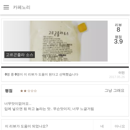
카페노리
리뷰
8
평점
3.9
고르곤졸라 소스
이민
0
명 중
0
명이 이 리뷰가 도움이 된다고 선택했습니다
2017.05.26
그냥 그래요
평점
너무맛이없어요...
입에 넣으면 컼 하고 놀라는 맛.. 무슨맛이지; 너무 느글거림
이 리뷰가 도움이 되었나요?
네
아니요