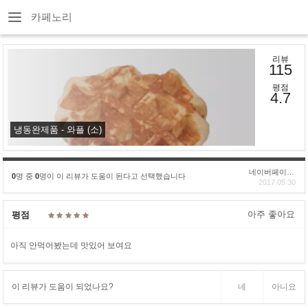
카페노리
리뷰
115
평점
4.7
냉동완제품 - 와플 (소)
네이버페이후기
0
명 중
0
명이 이 리뷰가 도움이 된다고 선택했습니다
2017.05.30
아주 좋아요
평점
아직 안먹어봤는데 맛있어 보여요
이 리뷰가 도움이 되었나요?
네
아니요