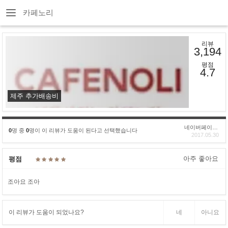
카페노리
리뷰
3,194
평점
4.7
제주 추가배송비
네이버페이후기
0
명 중
0
명이 이 리뷰가 도움이 된다고 선택했습니다
2017.05.30
아주 좋아요
평점
조아요 조아
이 리뷰가 도움이 되었나요?
네
아니요