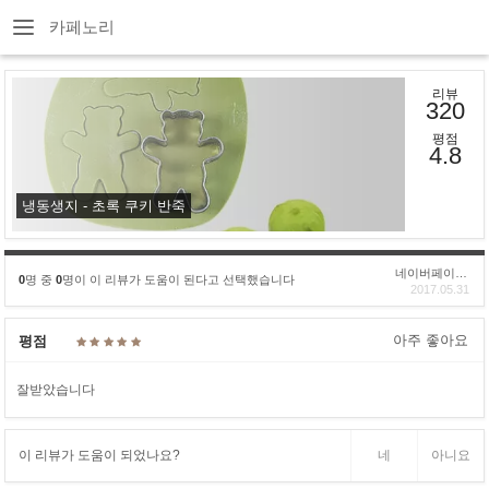
카페노리
리뷰
320
평점
4.8
냉동생지 - 초록 쿠키 반죽
네이버페이후기
0
명 중
0
명이 이 리뷰가 도움이 된다고 선택했습니다
2017.05.31
아주 좋아요
평점
잘받았습니다
이 리뷰가 도움이 되었나요?
네
아니요